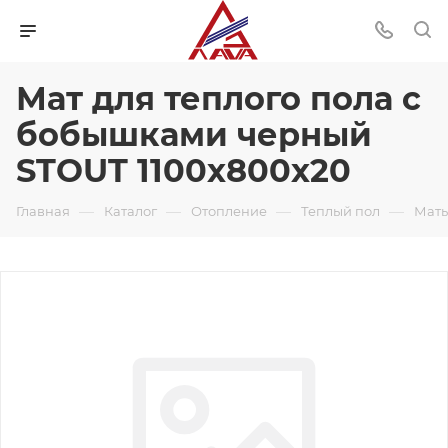
Мат для теплого пола с
бобышками черный
STOUT 1100х800х20
—
—
—
—
Главная
Каталог
Отопление
Теплый пол
Маты