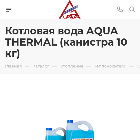
Котловая вода AQUA
THERMAL (канистра 10
кг)
—
—
—
—
Главная
Каталог
Отопление
Теплоносители
К