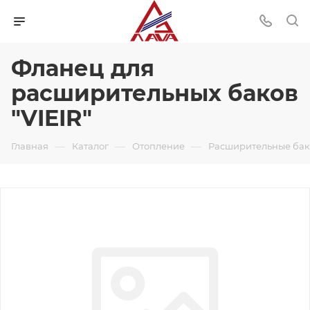
Фланец для
расширительных баков
"VIEIR"
—
—
—
Главная
Каталог
Отопление
Расширительные ба