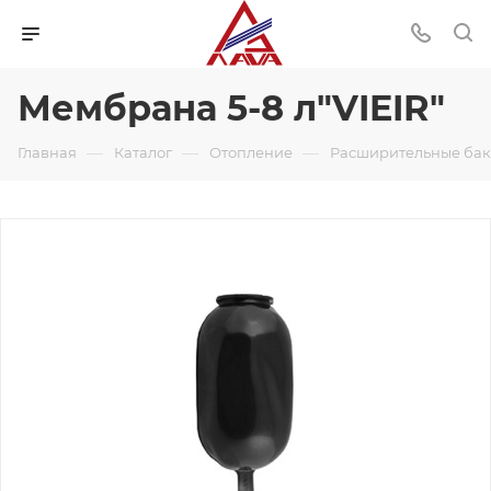
Мембрана 5-8 л"VIEIR"
—
—
—
Главная
Каталог
Отопление
Расширительные ба