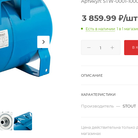
Артикул:
STW-0001-100
3 859.99
₽
/шт
Есть в наличии
: 1
в 1 магази
В 
ОПИСАНИЕ
ХАРАКТЕРИСТИКИ
Производитель
—
STOUT
Цена действительна только д
магазинах