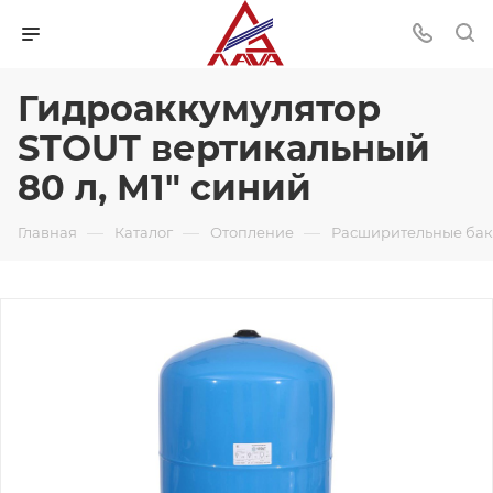
Гидроаккумулятор
STOUT вертикальный
80 л, М1" синий
—
—
—
Главная
Каталог
Отопление
Расширительные ба