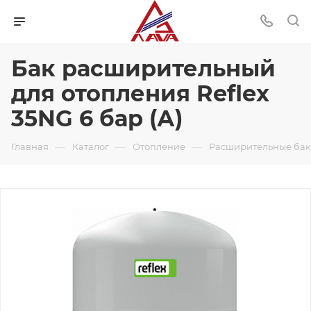
Бак расширительный
для отопления Reflex
35NG 6 бар (А)
—
—
—
Главная
Каталог
Отопление
Расширительные ба