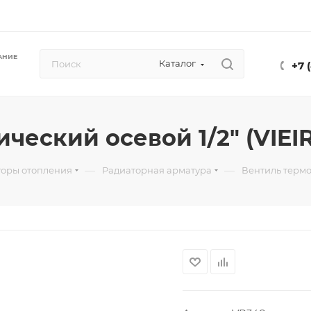
АНИЕ
Каталог
+7 
еский осевой 1/2" (VIEIR)
—
—
торы отопления
Радиаторная арматура
Вентиль термос