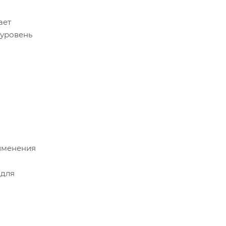
ает
 уровень
именения
 для