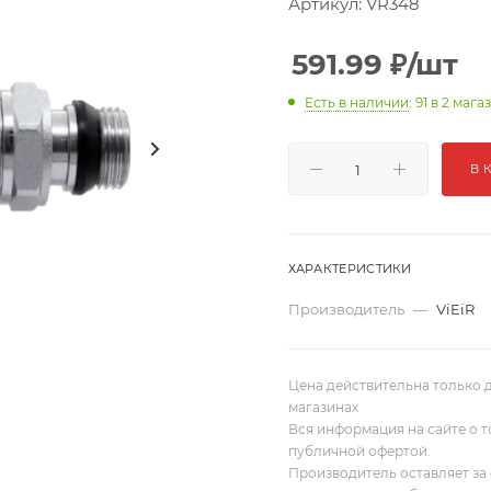
Артикул:
VR348
591.99
₽
/шт
Есть в наличии
: 91
в 2 мага
В 
ХАРАКТЕРИСТИКИ
Производитель
—
ViEiR
Цена действительна только д
магазинах
Вся информация на сайте о т
публичной офертой.
Производитель оставляет за 