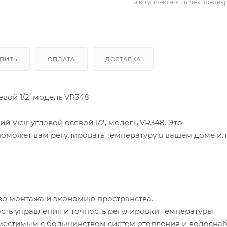
и комплектность без предва
УПИТЬ
ОПЛАТА
ДОСТАВКА
евой 1/2, модель VR348
 Vieir угловой осевой 1/2, модель VR348. Это
поможет вам регулировать температуру в вашем доме и
во монтажа и экономию пространства.
сть управления и точность регулировки температуры.
вместимым с большинством систем отопления и водосна