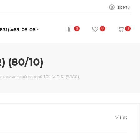
ВОЙТИ
0
0
0
(831) 469-05-06
 (80/10)
татический осевой 1/2" (VIEIR) (80/10)
ViEiR