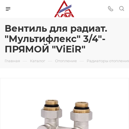
Вентиль для радиат.
"Мультифлекс" 3/4"-
ПРЯМОЙ "ViEiR"
—
—
—
Главная
Каталог
Отопление
Радиаторы отоплени