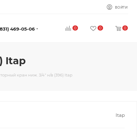
ВОЙТИ
0
0
0
(831) 469-05-06
 Itap
орный кран ниж. 3/4" н/в (396) Itap
Itap