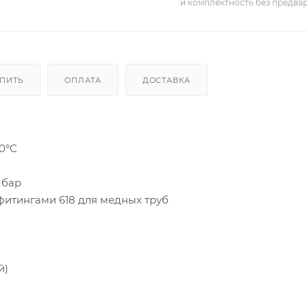
и комплектность без предва
УПИТЬ
ОПЛАТА
ДОСТАВКА
10°С
6 бар
фитингами 618 для медных труб
й)