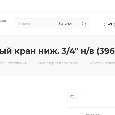
АНИЕ
Каталог
+7 
 кран ниж. 3/4" н/в (396)
—
—
торы отопления
Радиаторная арматура
Угловой радиат