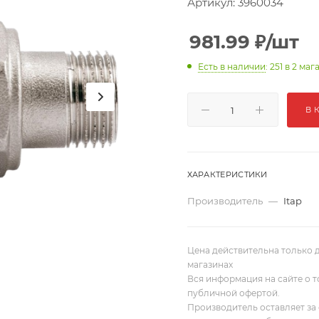
Артикул:
3960034
981.99
₽
/шт
Есть в наличии
: 251
в 2 маг
В 
ХАРАКТЕРИСТИКИ
Производитель
—
Itap
Цена действительна только д
магазинах
Вся информация на сайте о т
публичной офертой.
Производитель оставляет за 