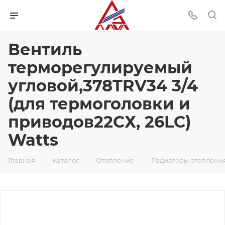
Вентиль
терморегулируемый
угловой,378TRV34 3/4
(для термоголовки и
приводов22CХ, 26LC)
Watts
—
—
—
Главная
Каталог
Отопление
Радиаторы отоплени