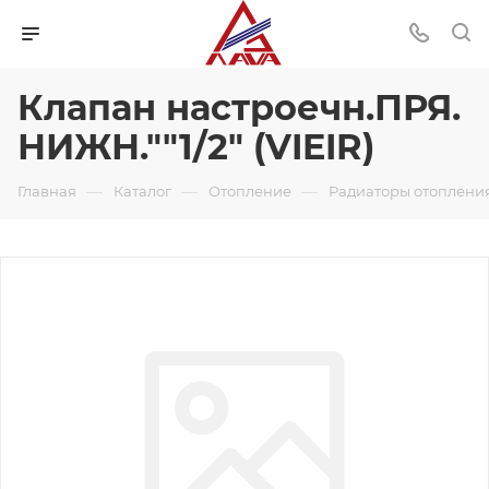
Клапан настроечн.ПРЯ.
НИЖН.""1/2" (VIEIR)
—
—
—
Главная
Каталог
Отопление
Радиаторы отоплени