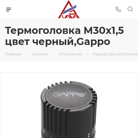
Термоголовка М30х1,5
цвет черный,Gappo
—
—
—
Главная
Каталог
Отопление
Радиаторы отоплени