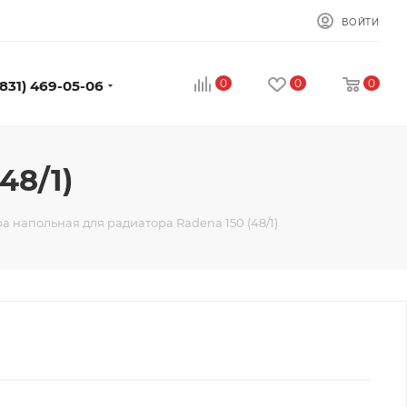
ВОЙТИ
0
0
0
(831) 469-05-06
48/1)
а напольная для радиатора Radena 150 (48/1)