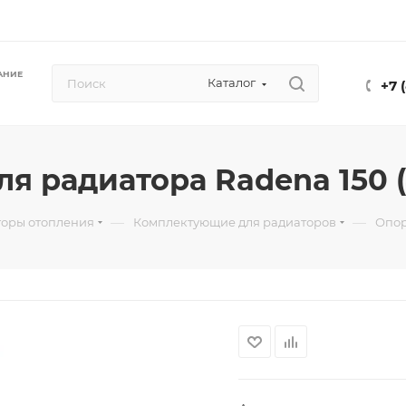
АНИЕ
Каталог
+7 
я радиатора Radena 150 (
—
—
торы отопления
Комплектующие для радиаторов
Опор