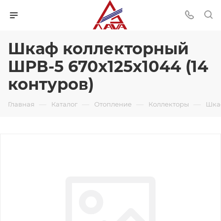
Шкаф коллекторный
ШРВ-5 670х125х1044 (14
контуров)
—
—
—
—
Главная
Каталог
Отопление
Коллекторы
Шка