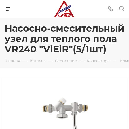
Насосно-смесительный
узел для теплого пола
VR240 "ViEiR"(5/1шт)
—
—
—
—
Главная
Каталог
Отопление
Коллекторы
Ком