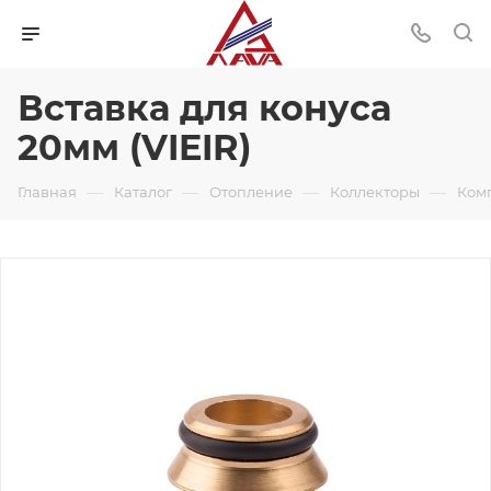
Вставка для конуса
20мм (VIEIR)
—
—
—
—
Главная
Каталог
Отопление
Коллекторы
Ком