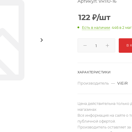
Артикул:
VR110-16
122
₽
/шт
Есть в наличии
: 446
в 2 ма
В 
ХАРАКТЕРИСТИКИ
Производитель
—
ViEiR
Цена действительна только д
магазинах
Вся информация на сайте о т
публичной офертой.
Производитель оставляет за 