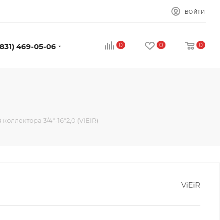
ВОЙТИ
0
0
0
(831) 469-05-06
коллектора 3/4"-16*2,0 (VIEIR)
ViEiR