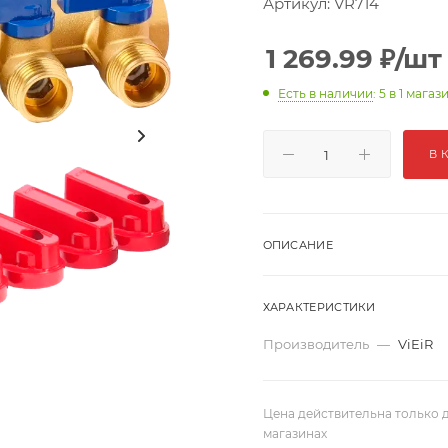
Артикул:
VR714
1 269.99
₽
/шт
Есть в наличии
: 5
в 1 магаз
В 
ОПИСАНИЕ
ХАРАКТЕРИСТИКИ
Производитель
—
ViEiR
Цена действительна только д
магазинах