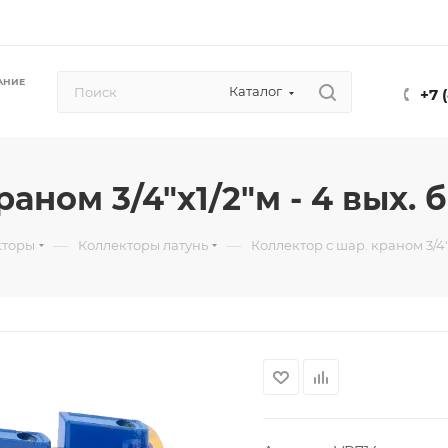
АНИЕ
Каталог
+7 
аном 3/4"х1/2"м - 4 вых. б
—
—
кторы
Коллекторы латунь
Коллектор с шар. краном 3/4"х