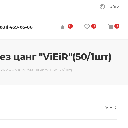
ВОЙТИ
0
0
0
(831) 469-05-06
ез цанг "ViEiR"(50/1шт)
1/2"м - 4 вых. без цанг "ViEiR"(50/1шт)
ViEiR