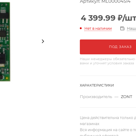
Артикул:
ML00004514
4 399.99
₽
/ш
Наш
Нет в наличии
ПОД ЗАКАЗ
Наши менеджеры обязательно 
вами и уточнят условия заказа
ХАРАКТЕРИСТИКИ
Производитель
—
ZONT
Цена действительна только д
магазинах
Вся информация на сайте о т
публичной офертой.