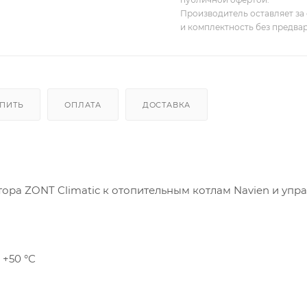
Производитель оставляет за 
и комплектность без предва
УПИТЬ
ОПЛАТА
ДОСТАВКА
ора ZONT Climatic к отопительным котлам Navien и упр
 +50 °С