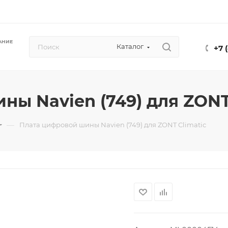
АНИЕ
Каталог
+7 
ы Navien (749) для ZONT
—
Плата цифровой шины Navien (749) для ZONT Climatic