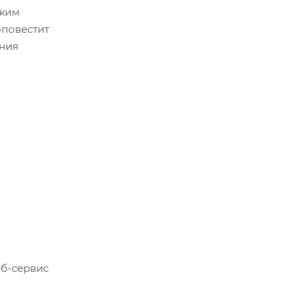
ежим
оповестит
ения
еб-сервис