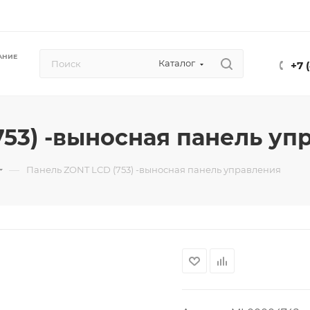
АНИЕ
Каталог
+7 
753) -выносная панель уп
—
Панель ZONT LCD (753) -выносная панель управления