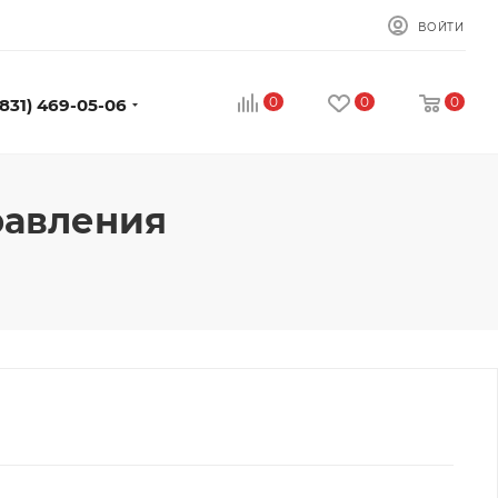
ВОЙТИ
0
0
0
(831) 469-05-06
равления