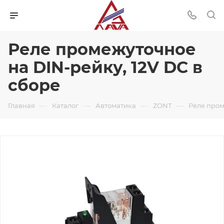
Реле промежуточное
на DIN-рейку, 12V DC в
сборе
—
—
—
—
Главная
Каталог
Автоматика
ZONT
Реле пром