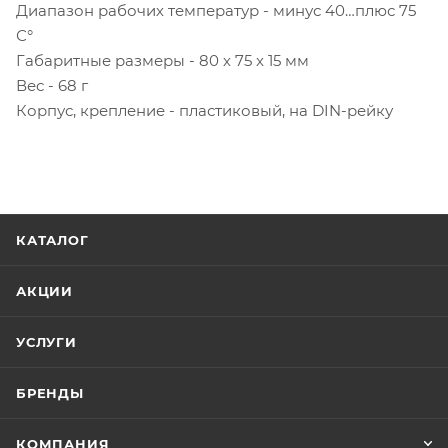
Диапазон рабочих температур - минус 40…плюс 75
С°
Габаритные размеры - 80 х 75 х 15 мм
Вес - 68 г
Корпус, крепление - пластиковый, на DIN-рейку
КАТАЛОГ
АКЦИИ
УСЛУГИ
БРЕНДЫ
КОМПАНИЯ